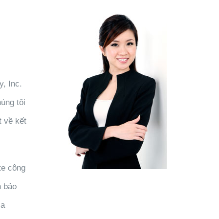
, Inc.
úng tôi
t về kết
te công
h bảo
ia