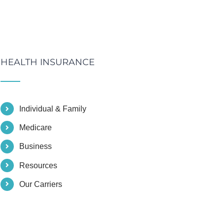
HEALTH INSURANCE
Individual & Family
Medicare
Business
Resources
Our Carriers