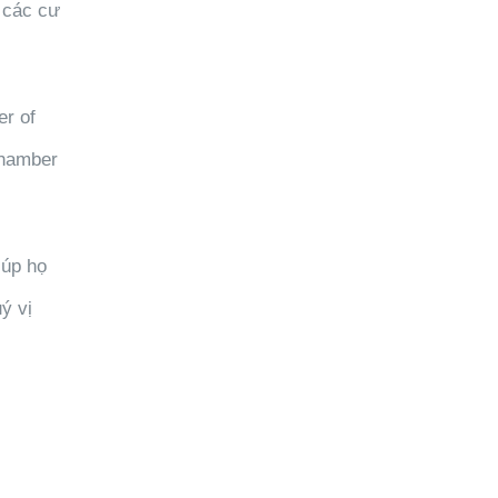
 các cư
er of
hamber
iúp họ
ý vị