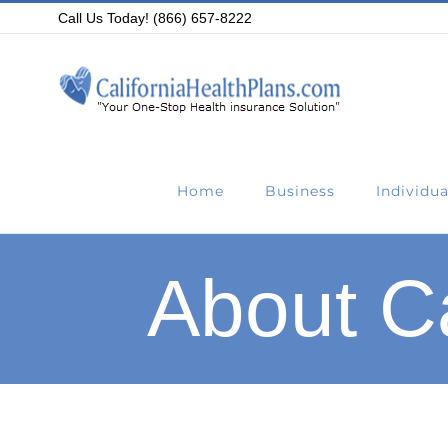
Skip
Call Us Today! (866) 657-8222
to
content
Home
Business
Individua
About Ca